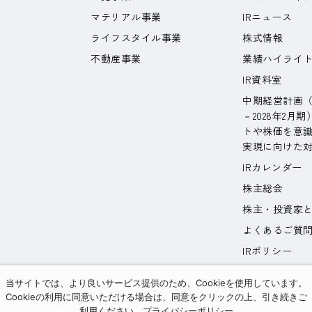
マテリアル事業
IRニュース
ライフスタイル事業
株式情報
不動産事業
業績ハイライ
IR資料室
中期経営計画（2
－2028年2月
トや株価を意
実現に向けた
IRカレンダー
株主総会
株主・投資家
よくあるご質
IRポリシー
免責事項
当サイトでは、より良いサービス提供のため、Cookieを使用しています。
Cookieの利用に同意いただける場合は、同意をクリックの上、引き続きご
利用ください。
プライバシーポリシー