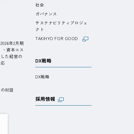
社会
ガバナンス
サステナビリティプロジェ
ト
クト
TAKIHYO FOR GOOD
026年2月期
期）・資本コス
識した経営の
DX戦略
対応
DX戦略
との対話
採用情報
問