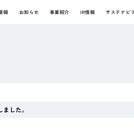
情報
お知らせ
事業紹介
IR情報
サステナビ
トップメッセージ／タキヒヨースピリット
アパレル事業
トップメッセージ
トップメッセージ／基本方針
会社概要
テキスタイル事業
株主さまへの還元
環境
拠点・関係会社
小売事業
タキヒヨー早わかり
社会
組織図
マテリアル事業
IRニュース
ガバナンス
タキヒヨーの強み
ライフスタイル事業
株式情報
サステナビリティプロジェクト
創業からの歩み
不動産事業
業績ハイライト
TAKIHYO FOR GOOD
IR資料室
中期経営計画（2026年2月期－2028年2月
しました。
期）・資本コストや株価を意識した経営の
実現に向けた対応
IRカレンダー