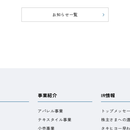
株主総会
お知らせ一覧
株主・投資家との対話
よくあるご質問
IRポリシー
免責事項
事業紹介
IR情報
アパレル事業
トップメッセ
テキスタイル事業
株主さまへの
小売事業
タキヒヨー早