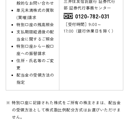
三井住友信託銀行 証券代行
般的なお問い合わせ
部 証券代行事務センター
単元未満株式の買取
0120-782-031
(買増)請求
［受付時間］9:00～
特別口座の残高照会
17:00（銀行休業日を除く）
支払期限経過後の配
当金に関するご照会
特別口座から一般口
座への振替請求
住所・氏名等のご変
更
配当金の受領方法の
指定
特別口座に記録された株式をご所有の株主さまは、配当金
の受領方法として株式数比例配分方式はお選びいただけま
せん。