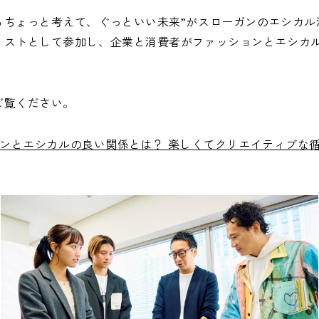
ちょっと考えて、ぐっといい未来”がスローガンのエシカル消
株主総会
リストとして参加し、企業と消費者がファッションとエシカ
株主・投資家との対話
よくあるご質問
IRポリシー
ご覧ください。
免責事項
ョンとエシカルの良い関係とは？ 楽しくてクリエイティブな循環の未