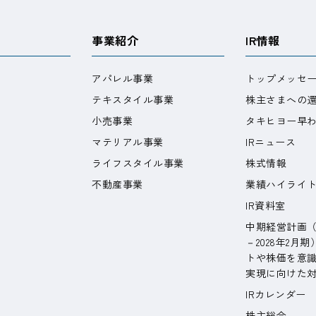
事業紹介
IR情報
アパレル事業
トップメッセ
テキスタイル事業
株主さまへの
小売事業
タキヒヨー早
マテリアル事業
IRニュース
ライフスタイル事業
株式情報
不動産事業
業績ハイライ
IR資料室
中期経営計画（2
－2028年2月
トや株価を意
実現に向けた
IRカレンダー
株主総会