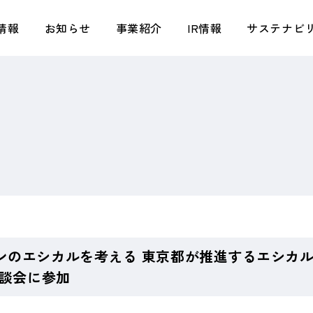
情報
お知らせ
事業紹介
IR情報
サステナビ
トップメッセージ／タキヒヨースピリット
アパレル事業
トップメッセージ
トップメッセージ／基本方針
会社概要
テキスタイル事業
株主さまへの還元
環境
拠点・関係会社
小売事業
タキヒヨー早わかり
社会
組織図
マテリアル事業
IRニュース
ガバナンス
タキヒヨーの強み
ライフスタイル事業
株式情報
サステナビリティプロジェクト
創業からの歩み
不動産事業
業績ハイライト
TAKIHYO FOR GOOD
IR資料室
中期経営計画（2026年2月期－2028年2月
ンのエシカルを考える 東京都が推進するエシカ
期）・資本コストや株価を意識した経営の
座談会に参加
実現に向けた対応
IRカレンダー