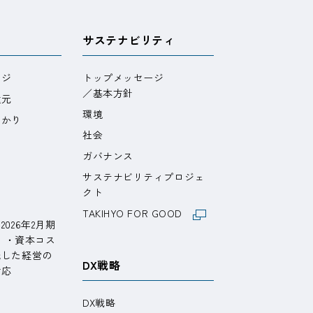
サステナビリティ
ージ
トップメッセージ
／基本方針
還元
環境
わかり
社会
ガバナンス
サステナビリティプロジェ
ト
クト
TAKIHYO FOR GOOD
026年2月期
期）・資本コス
識した経営の
DX戦略
対応
DX戦略