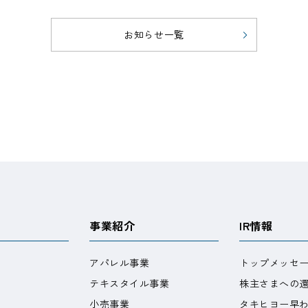
中期経営計画（2025 - 2027 年度）
Create Future with Passion
お知らせ一覧
IRカレンダー
株主総会
株主・投資家との対話
よくあるご質問
IRポリシー
免責事項
事業紹介
IR情報
アパレル事業
トップメッセ
テキスタイル事業
株主さまへの
小売事業
タキヒヨー早