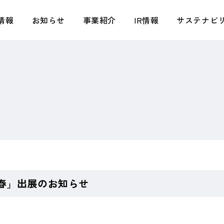
情報
お知らせ
事業紹介
IR情報
サステナビ
トップメッセージ／タキヒヨースピリット
アパレル事業
トップメッセージ
トップメッセージ／基本方針
会社概要
テキスタイル事業
株主さまへの還元
環境
拠点・関係会社
小売事業
タキヒヨー早わかり
社会
組織図
マテリアル事業
IRニュース
ガバナンス
タキヒヨーの強み
ライフスタイル事業
株式情報
サステナビリティプロジェクト
創業からの歩み
不動産事業
業績ハイライト
TAKIHYO FOR GOOD
IR資料室
Revitalize Plan
O春」出展のお知らせ
資本コストや株価を意識した経営の
実現に向けた対応