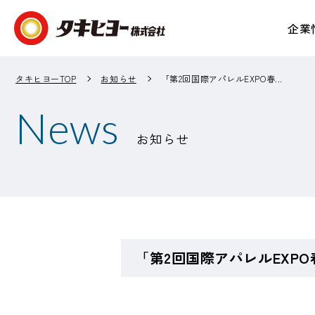
企業
企業情報 TOP
事業紹介 TOP
IR情報 TOP
サステナビリティ TOP
タキヒヨーTOP
お知らせ
「第2回国際アパレルEXPO春...
News
お知らせ
「第2回国際アパレルEXP