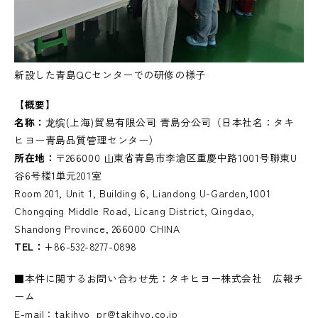
新設した青島QCセンターでの研修の様子
【概要】
名称：
龙缤(上海)貿易有限公司 青島分公司（日本社名：タキ
ヒヨー青島品質管理センター）
所在地：
〒266000 山東省青島市李滄区重慶中路1001号聯東U
谷6号楼1単元201室
Room 201, Unit 1, Building 6, Liandong U-Garden,1001
Chongqing Middle Road, Licang District, Qingdao,
Shandong Province, 266000 CHINA
TEL：
+86-532-8277-0898
■本件に関するお問い合わせ先：タキヒヨー株式会社 広報チ
ーム
E-mail：takihyo_pr@takihyo.co.jp