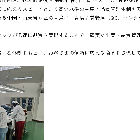
市西区、代表取締役 社長執行役員：滝 一夫）は、良品を納
ズに応えるスピードとより高い水準の生産・品質管理体制を
株主総会
ある中国・山東省地区の青島に「青島品質管理（QC）センタ
株主・投資家との対話
よくあるご質問
タッフが迅速に品質を管理することで、確実な生産・品質管
IRポリシー
固な体制をもとに、お客さまの信頼に応える商品を提供し
免責事項