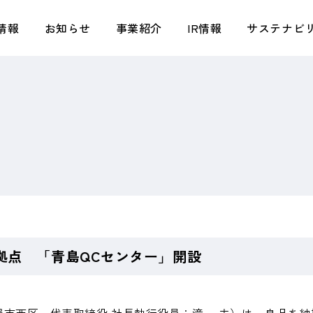
情報
お知らせ
事業紹介
IR情報
サステナビ
トップメッセージ／タキヒヨースピリット
アパレル事業
トップメッセージ
トップメッセージ／基本方針
会社概要
テキスタイル事業
株主さまへの還元
環境
拠点・関係会社
小売事業
タキヒヨー早わかり
社会
組織図
マテリアル事業
IRニュース
ガバナンス
タキヒヨーの強み
ライフスタイル事業
株式情報
サステナビリティプロジェクト
創業からの歩み
不動産事業
業績ハイライト
TAKIHYO FOR GOOD
IR資料室
中期経営計画（2026年2月期－2028年2月
拠点 「青島QCセンター」開設
期）・資本コストや株価を意識した経営の
実現に向けた対応
IRカレンダー