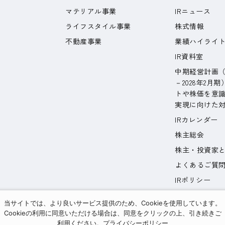
マテリアル事業
IRニュース
ライフスタイル事業
株式情報
不動産事業
業績ハイライ
IR資料室
中期経営計画（2
－2028年2月
トや株価を意
実現に向けた
IRカレンダー
株主総会
株主・投資家
よくあるご質
IRポリシー
免責事項
当サイトでは、より良いサービス提供のため、Cookieを使用しています。
Cookieの利用に同意いただける場合は、同意をクリックの上、引き続きご
利用ください。
プライバシーポリシー