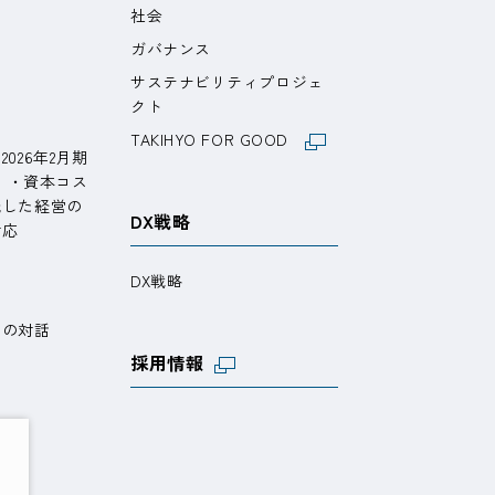
社会
ガバナンス
サステナビリティプロジェ
ト
クト
TAKIHYO FOR GOOD
026年2月期
期）・資本コス
識した経営の
DX戦略
対応
DX戦略
との対話
採用情報
問